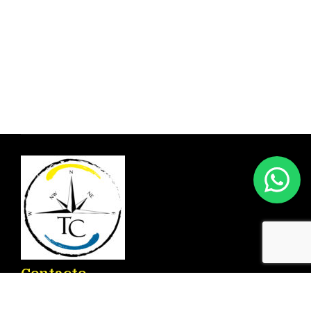
Contacto
Ronda D. Ricardo Lafuente Aguado, 2 – 03183