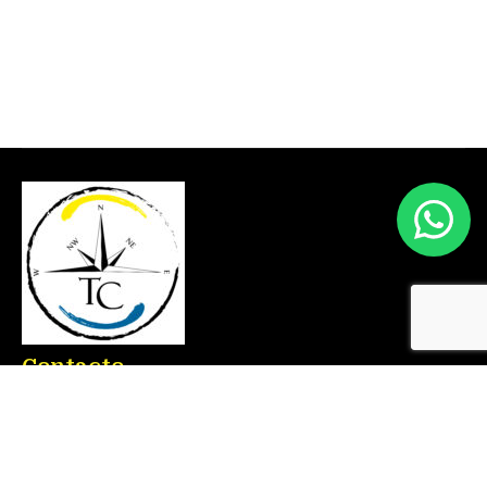
Contacto
Ronda D. Ricardo Lafuente Aguado, 2 – 03183
Torrevieja